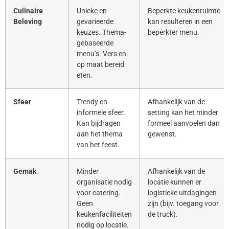
Culinaire
Unieke en
Beperkte keukenruimte
Beleving
gevarieerde
kan resulteren in een
keuzes. Thema-
beperkter menu.
gebaseerde
menu’s. Vers en
op maat bereid
eten.
Sfeer
Trendy en
Afhankelijk van de
informele sfeer.
setting kan het minder
Kan bijdragen
formeel aanvoelen dan
aan het thema
gewenst.
van het feest.
Gemak
Minder
Afhankelijk van de
organisatie nodig
locatie kunnen er
voor catering.
logistieke uitdagingen
Geen
zijn (bijv. toegang voor
keukenfaciliteiten
de truck).
nodig op locatie.