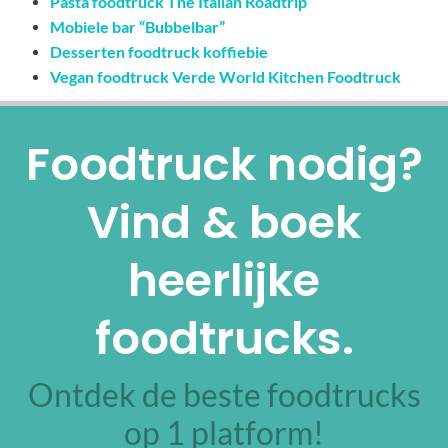
Pasta foodtruck The Italian Roadtrip
Mobiele bar “Bubbelbar”
Desserten foodtruck koffiebie
Vegan foodtruck Verde World Kitchen Foodtruck
Foodtruck nodig?
Vind & boek
heerlijke
foodtrucks.
Ontdek de beste foodtrucks
op 1 platform!