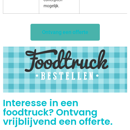
mogelijk.
Ontvang een offerte
Interesse in een
foodtruck? Ontvang
vrijblijvend een offerte.