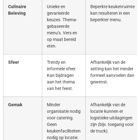
Culinaire
Unieke en
Beperkte keukenruimte
Beleving
gevarieerde
kan resulteren in een
keuzes. Thema-
beperkter menu.
gebaseerde
menu’s. Vers en
op maat bereid
eten.
Sfeer
Trendy en
Afhankelijk van de
informele sfeer.
setting kan het minder
Kan bijdragen
formeel aanvoelen dan
aan het thema
gewenst.
van het feest.
Gemak
Minder
Afhankelijk van de
organisatie nodig
locatie kunnen er
voor catering.
logistieke uitdagingen
Geen
zijn (bijv. toegang voor
keukenfaciliteiten
de truck).
nodig op locatie.