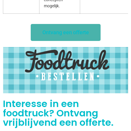
mogelijk.
Ontvang een offerte
Interesse in een
foodtruck? Ontvang
vrijblijvend een offerte.