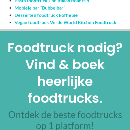
Pasta foodtruck The Italian Roadtrip
Mobiele bar “Bubbelbar”
Desserten foodtruck koffiebie
Vegan foodtruck Verde World Kitchen Foodtruck
Foodtruck nodig?
Vind & boek
heerlijke
foodtrucks.
Ontdek de beste foodtrucks
op 1 platform!