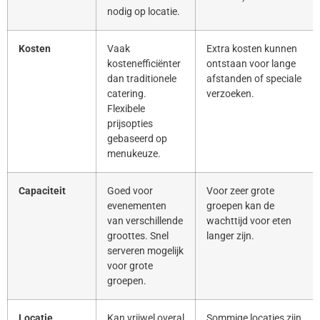
nodig op locatie.
Kosten
Vaak
Extra kosten kunnen
kostenefficiënter
ontstaan voor lange
dan traditionele
afstanden of speciale
catering.
verzoeken.
Flexibele
prijsopties
gebaseerd op
menukeuze.
Capaciteit
Goed voor
Voor zeer grote
evenementen
groepen kan de
van verschillende
wachttijd voor eten
groottes. Snel
langer zijn.
serveren mogelijk
voor grote
groepen.
Locatie
Kan vrijwel overal
Sommige locaties zijn