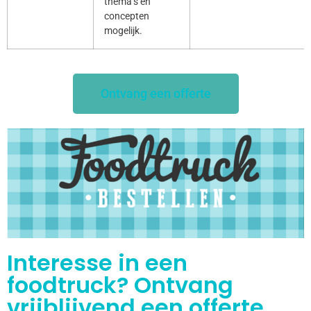
thema’s en
concepten
mogelijk.
Ontvang een offerte
Interesse in een
foodtruck? Ontvang
vrijblijvend een offerte.