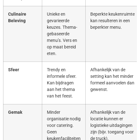
Culinaire
Unieke en
Beperkte keukenruimte
Beleving
gevarieerde
kan resulteren in een
keuzes. Thema-
beperkter menu.
gebaseerde
menu’s. Vers en
op maat bereid
eten.
Sfeer
Trendy en
Afhankelijk van de
informele sfeer.
setting kan het minder
Kan bijdragen
formeel aanvoelen dan
aan het thema
gewenst.
van het feest.
Gemak
Minder
Afhankelijk van de
organisatie nodig
locatie kunnen er
voor catering.
logistieke uitdagingen
Geen
zijn (bijv. toegang voor
keukenfaciliteiten
de truck).