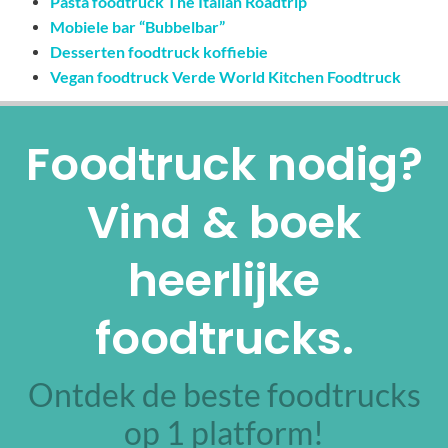
Pasta foodtruck The Italian Roadtrip
Mobiele bar “Bubbelbar”
Desserten foodtruck koffiebie
Vegan foodtruck Verde World Kitchen Foodtruck
Foodtruck nodig?
Vind & boek
heerlijke
foodtrucks.
Ontdek de beste foodtrucks
op 1 platform!