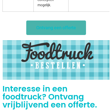
mogelijk.
Ontvang een offerte
Interesse in een
foodtruck? Ontvang
vrijblijvend een offerte.