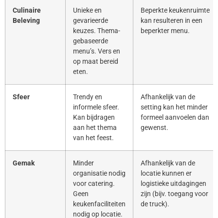
Culinaire
Unieke en
Beperkte keukenruimte
Beleving
gevarieerde
kan resulteren in een
keuzes. Thema-
beperkter menu.
gebaseerde
menu’s. Vers en
op maat bereid
eten.
Sfeer
Trendy en
Afhankelijk van de
informele sfeer.
setting kan het minder
Kan bijdragen
formeel aanvoelen dan
aan het thema
gewenst.
van het feest.
Gemak
Minder
Afhankelijk van de
organisatie nodig
locatie kunnen er
voor catering.
logistieke uitdagingen
Geen
zijn (bijv. toegang voor
keukenfaciliteiten
de truck).
nodig op locatie.