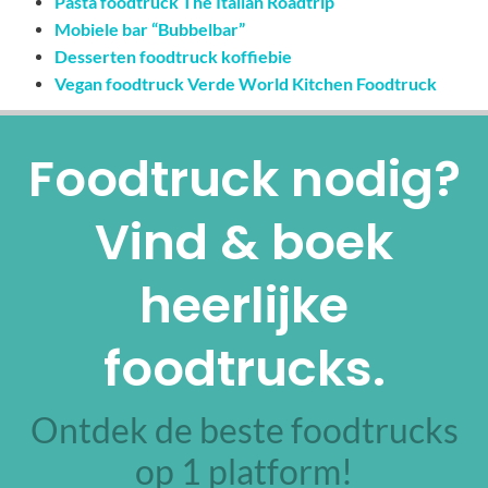
Pasta foodtruck The Italian Roadtrip
Mobiele bar “Bubbelbar”
Desserten foodtruck koffiebie
Vegan foodtruck Verde World Kitchen Foodtruck
Foodtruck nodig?
Vind & boek
heerlijke
foodtrucks.
Ontdek de beste foodtrucks
op 1 platform!