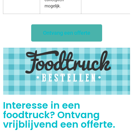
mogelijk.
Ontvang een offerte
Interesse in een
foodtruck? Ontvang
vrijblijvend een offerte.