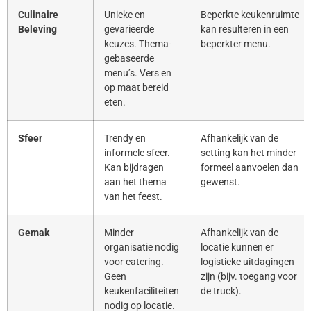
Culinaire
Unieke en
Beperkte keukenruimte
Beleving
gevarieerde
kan resulteren in een
keuzes. Thema-
beperkter menu.
gebaseerde
menu’s. Vers en
op maat bereid
eten.
Sfeer
Trendy en
Afhankelijk van de
informele sfeer.
setting kan het minder
Kan bijdragen
formeel aanvoelen dan
aan het thema
gewenst.
van het feest.
Gemak
Minder
Afhankelijk van de
organisatie nodig
locatie kunnen er
voor catering.
logistieke uitdagingen
Geen
zijn (bijv. toegang voor
keukenfaciliteiten
de truck).
nodig op locatie.