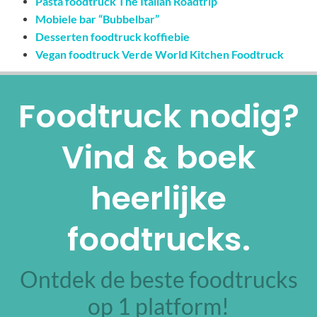
Pasta foodtruck The Italian Roadtrip
Mobiele bar “Bubbelbar”
Desserten foodtruck koffiebie
Vegan foodtruck Verde World Kitchen Foodtruck
Foodtruck nodig?
Vind & boek
heerlijke
foodtrucks.
Ontdek de beste foodtrucks
op 1 platform!