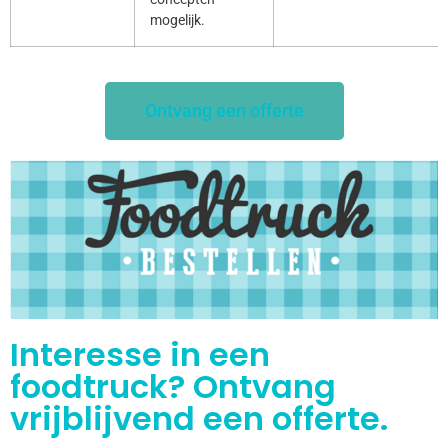
mogelijk.
Ontvang een offerte
Interesse in een
foodtruck? Ontvang
vrijblijvend een offerte.