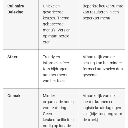
Culinaire
Unieke en
Beperkte keukenruimte
Beleving
gevarieerde
kan resulteren in een
keuzes. Thema-
beperkter menu.
gebaseerde
menu’s. Vers en
op maat bereid
eten.
Sfeer
Trendy en
Afhankelijk van de
informele sfeer.
setting kan het minder
Kan bijdragen
formeel aanvoelen dan
aan het thema
gewenst.
van het feest.
Gemak
Minder
Afhankelijk van de
organisatie nodig
locatie kunnen er
voor catering.
logistieke uitdagingen
Geen
zijn (bijv. toegang voor
keukenfaciliteiten
de truck).
nodig op locatie.