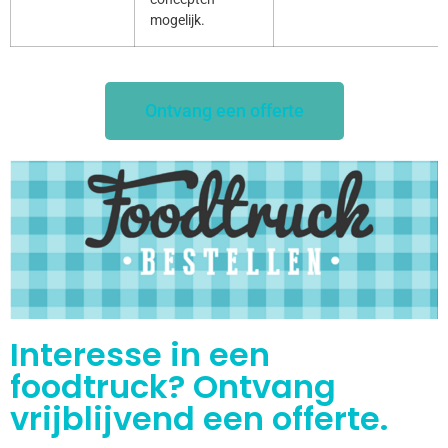
mogelijk.
Ontvang een offerte
Interesse in een
foodtruck? Ontvang
vrijblijvend een offerte.