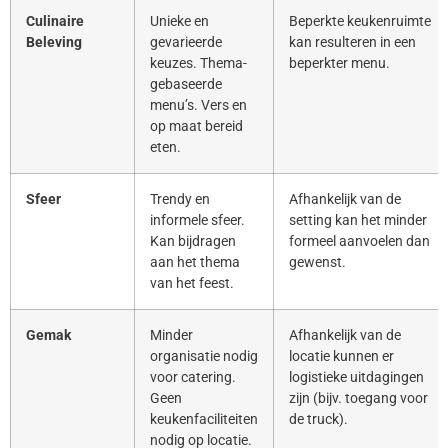
Culinaire
Unieke en
Beperkte keukenruimte
Beleving
gevarieerde
kan resulteren in een
keuzes. Thema-
beperkter menu.
gebaseerde
menu’s. Vers en
op maat bereid
eten.
Sfeer
Trendy en
Afhankelijk van de
informele sfeer.
setting kan het minder
Kan bijdragen
formeel aanvoelen dan
aan het thema
gewenst.
van het feest.
Gemak
Minder
Afhankelijk van de
organisatie nodig
locatie kunnen er
voor catering.
logistieke uitdagingen
Geen
zijn (bijv. toegang voor
keukenfaciliteiten
de truck).
nodig op locatie.