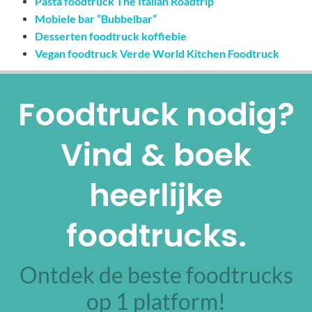
Pasta foodtruck The Italian Roadtrip
Mobiele bar “Bubbelbar”
Desserten foodtruck koffiebie
Vegan foodtruck Verde World Kitchen Foodtruck
Foodtruck nodig?
Vind & boek
heerlijke
foodtrucks.
Ontdek de beste foodtrucks
op 1 platform!