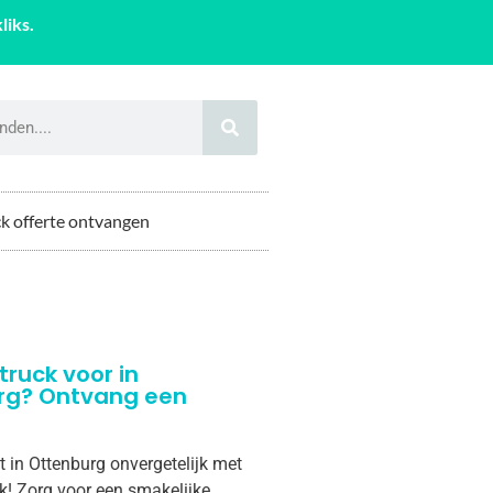
liks.
k offerte ontvangen
truck voor in
rg? Ontvang een
t in Ottenburg onvergetelijk met
k! Zorg voor een smakelijke