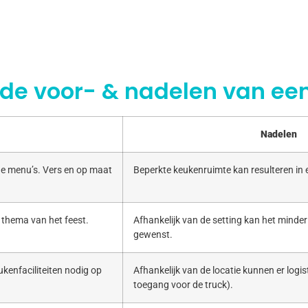
 de voor- & nadelen van een
Nadelen
e menu’s. Vers en op maat
Beperkte keukenruimte kan resulteren in
 thema van het feest.
Afhankelijk van de setting kan het minde
gewenst.
kenfaciliteiten nodig op
Afhankelijk van de locatie kunnen er logist
toegang voor de truck).