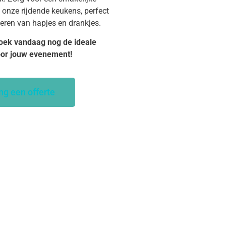
 onze rijdende keukens, perfect
veren van hapjes en drankjes.
oek vandaag nog de ideale
oor jouw evenement!
ng een offerte