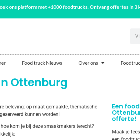
oek ons platform met +1000 foodtrucks. Ontvang offertes in 3 k
ker
Food truck Nieuws
Over ons
Foodtruc
in Ottenburg
Een food
aire beleving: op maat gemaakte, thematische
Ottenbu
rg geserveerd kunnen worden!
offerte!
 hoe kom je bij deze smaakmakers terecht?
Maak je fees
kkelijk:
een foodtruc