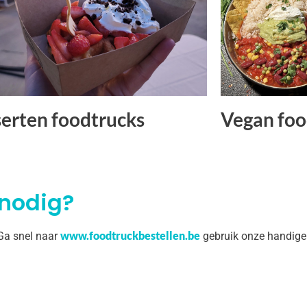
erten foodtrucks
Vegan foo
 nodig?
www.foodtruckbestellen.be
 Ga snel naar
gebruik onze handige 