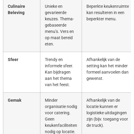
Culinaire
Unieke en
Beperkte keukenruimte
Beleving
gevarieerde
kan resulteren in een
keuzes. Thema-
beperkter menu.
gebaseerde
menu’s. Vers en
op maat bereid
eten.
Sfeer
Trendy en
Afhankelijk van de
informele sfeer.
setting kan het minder
Kan bijdragen
formeel aanvoelen dan
aan het thema
gewenst.
van het feest.
Gemak
Minder
Afhankelijk van de
organisatie nodig
locatie kunnen er
voor catering.
logistieke uitdagingen
Geen
zijn (bijv. toegang voor
keukenfaciliteiten
de truck).
nodig op locatie.