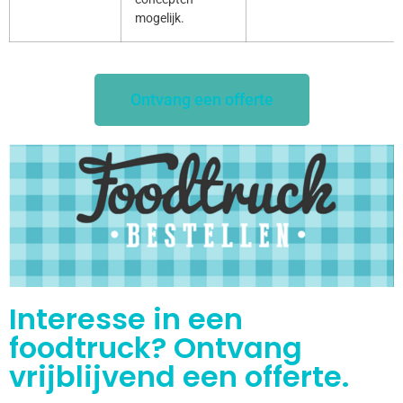
mogelijk.
Ontvang een offerte
Interesse in een
foodtruck? Ontvang
vrijblijvend een offerte.