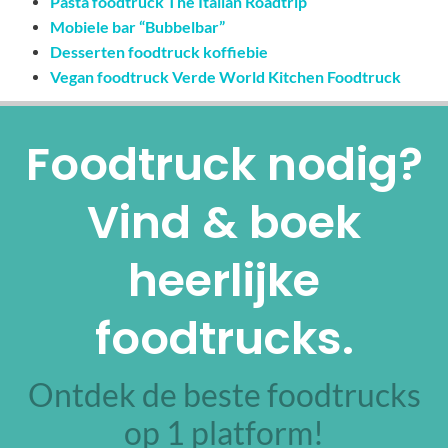
Pasta foodtruck The Italian Roadtrip
Mobiele bar “Bubbelbar”
Desserten foodtruck koffiebie
Vegan foodtruck Verde World Kitchen Foodtruck
Foodtruck nodig?
Vind & boek
heerlijke
foodtrucks.
Ontdek de beste foodtrucks
op 1 platform!