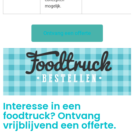
mogelijk.
Ontvang een offerte
Interesse in een
foodtruck? Ontvang
vrijblijvend een offerte.