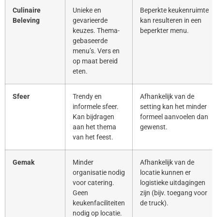
Culinaire
Unieke en
Beperkte keukenruimte
Beleving
gevarieerde
kan resulteren in een
keuzes. Thema-
beperkter menu.
gebaseerde
menu’s. Vers en
op maat bereid
eten.
Sfeer
Trendy en
Afhankelijk van de
informele sfeer.
setting kan het minder
Kan bijdragen
formeel aanvoelen dan
aan het thema
gewenst.
van het feest.
Gemak
Minder
Afhankelijk van de
organisatie nodig
locatie kunnen er
voor catering.
logistieke uitdagingen
Geen
zijn (bijv. toegang voor
keukenfaciliteiten
de truck).
nodig op locatie.