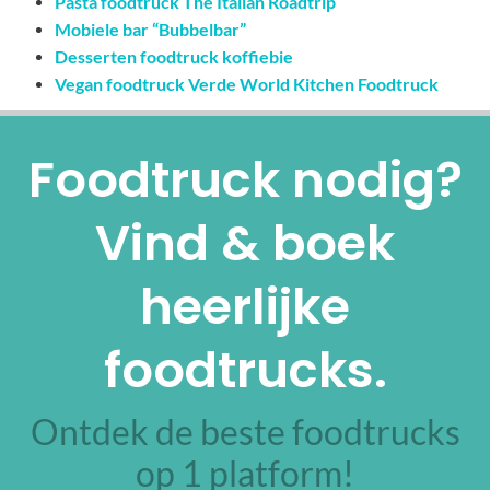
Pasta foodtruck The Italian Roadtrip
Mobiele bar “Bubbelbar”
Desserten foodtruck koffiebie
Vegan foodtruck Verde World Kitchen Foodtruck
Foodtruck nodig?
Vind & boek
heerlijke
foodtrucks.
Ontdek de beste foodtrucks
op 1 platform!