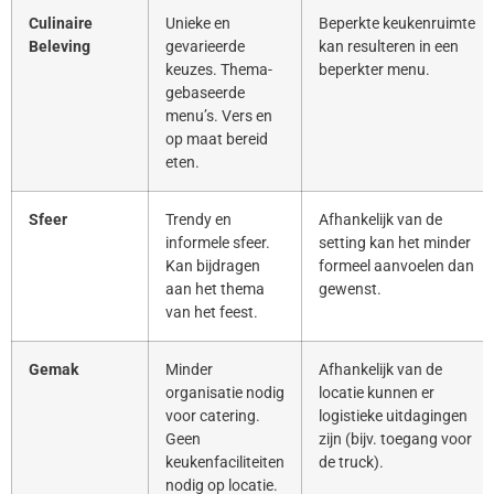
Culinaire
Unieke en
Beperkte keukenruimte
Beleving
gevarieerde
kan resulteren in een
keuzes. Thema-
beperkter menu.
gebaseerde
menu’s. Vers en
op maat bereid
eten.
Sfeer
Trendy en
Afhankelijk van de
informele sfeer.
setting kan het minder
Kan bijdragen
formeel aanvoelen dan
aan het thema
gewenst.
van het feest.
Gemak
Minder
Afhankelijk van de
organisatie nodig
locatie kunnen er
voor catering.
logistieke uitdagingen
Geen
zijn (bijv. toegang voor
keukenfaciliteiten
de truck).
nodig op locatie.