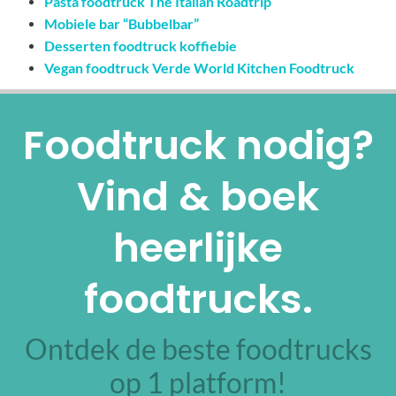
Pasta foodtruck The Italian Roadtrip
Mobiele bar “Bubbelbar”
Desserten foodtruck koffiebie
Vegan foodtruck Verde World Kitchen Foodtruck
Foodtruck nodig?
Vind & boek
heerlijke
foodtrucks.
Ontdek de beste foodtrucks
op 1 platform!