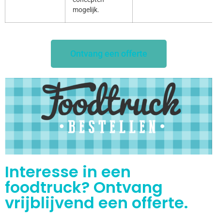
mogelijk.
Ontvang een offerte
Interesse in een
foodtruck? Ontvang
vrijblijvend een offerte.