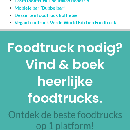
Pasta foodtruck The Italian Roadtrip
Mobiele bar “Bubbelbar”
Desserten foodtruck koffiebie
Vegan foodtruck Verde World Kitchen Foodtruck
Foodtruck nodig?
Vind & boek
heerlijke
foodtrucks.
Ontdek de beste foodtrucks
op 1 platform!