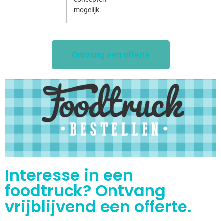
mogelijk.
Ontvang een offerte
Interesse in een
foodtruck? Ontvang
vrijblijvend een offerte.