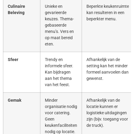
Culinaire
Unieke en
Beperkte keukenruimte
Beleving
gevarieerde
kan resulteren in een
keuzes. Thema-
beperkter menu.
gebaseerde
menu’s. Vers en
op maat bereid
eten.
Sfeer
Trendy en
Afhankelijk van de
informele sfeer.
setting kan het minder
Kan bijdragen
formeel aanvoelen dan
aan het thema
gewenst.
van het feest.
Gemak
Minder
Afhankelijk van de
organisatie nodig
locatie kunnen er
voor catering.
logistieke uitdagingen
Geen
zijn (bijv. toegang voor
keukenfaciliteiten
de truck).
nodig op locatie.