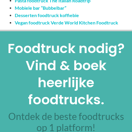
Pasta foodtruck The Italian Roadtrip
Mobiele bar “Bubbelbar”
Desserten foodtruck koffiebie
Vegan foodtruck Verde World Kitchen Foodtruck
Foodtruck nodig?
Vind & boek
heerlijke
foodtrucks.
Ontdek de beste foodtrucks
op 1 platform!