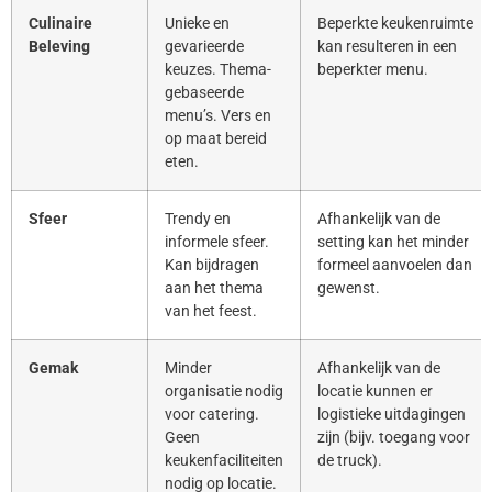
Culinaire
Unieke en
Beperkte keukenruimte
Beleving
gevarieerde
kan resulteren in een
keuzes. Thema-
beperkter menu.
gebaseerde
menu’s. Vers en
op maat bereid
eten.
Sfeer
Trendy en
Afhankelijk van de
informele sfeer.
setting kan het minder
Kan bijdragen
formeel aanvoelen dan
aan het thema
gewenst.
van het feest.
Gemak
Minder
Afhankelijk van de
organisatie nodig
locatie kunnen er
voor catering.
logistieke uitdagingen
Geen
zijn (bijv. toegang voor
keukenfaciliteiten
de truck).
nodig op locatie.