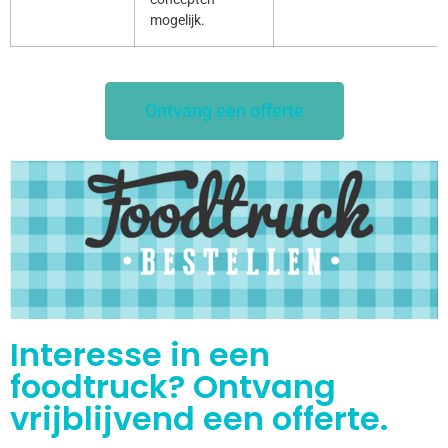
mogelijk.
Ontvang een offerte
Interesse in een
foodtruck? Ontvang
vrijblijvend een offerte.