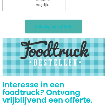
mogelijk.
Ontvang een offerte
Interesse in een
foodtruck? Ontvang
vrijblijvend een offerte.