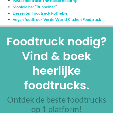
Pasta foodtruck The Italian Roadtrip
Mobiele bar “Bubbelbar”
Desserten foodtruck koffiebie
Vegan foodtruck Verde World Kitchen Foodtruck
Foodtruck nodig?
Vind & boek
heerlijke
foodtrucks.
Ontdek de beste foodtrucks
op 1 platform!