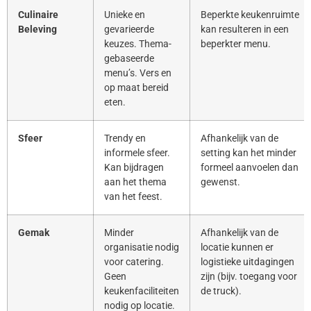
Culinaire
Unieke en
Beperkte keukenruimte
Beleving
gevarieerde
kan resulteren in een
keuzes. Thema-
beperkter menu.
gebaseerde
menu’s. Vers en
op maat bereid
eten.
Sfeer
Trendy en
Afhankelijk van de
informele sfeer.
setting kan het minder
Kan bijdragen
formeel aanvoelen dan
aan het thema
gewenst.
van het feest.
Gemak
Minder
Afhankelijk van de
organisatie nodig
locatie kunnen er
voor catering.
logistieke uitdagingen
Geen
zijn (bijv. toegang voor
keukenfaciliteiten
de truck).
nodig op locatie.