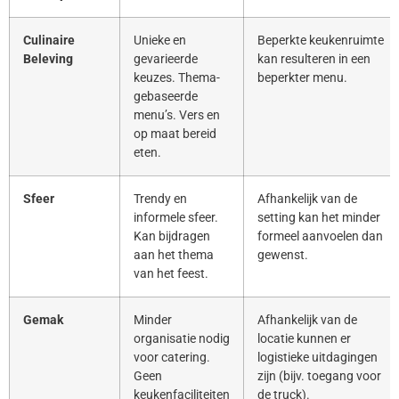
Culinaire
Unieke en
Beperkte keukenruimte
Beleving
gevarieerde
kan resulteren in een
keuzes. Thema-
beperkter menu.
gebaseerde
menu’s. Vers en
op maat bereid
eten.
Sfeer
Trendy en
Afhankelijk van de
informele sfeer.
setting kan het minder
Kan bijdragen
formeel aanvoelen dan
aan het thema
gewenst.
van het feest.
Gemak
Minder
Afhankelijk van de
organisatie nodig
locatie kunnen er
voor catering.
logistieke uitdagingen
Geen
zijn (bijv. toegang voor
keukenfaciliteiten
de truck).