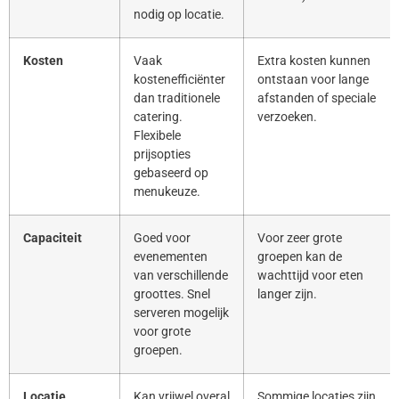
nodig op locatie.
Kosten
Vaak
Extra kosten kunnen
kostenefficiënter
ontstaan voor lange
dan traditionele
afstanden of speciale
catering.
verzoeken.
Flexibele
prijsopties
gebaseerd op
menukeuze.
Capaciteit
Goed voor
Voor zeer grote
evenementen
groepen kan de
van verschillende
wachttijd voor eten
groottes. Snel
langer zijn.
serveren mogelijk
voor grote
groepen.
Locatie
Kan vrijwel overal
Sommige locaties zijn