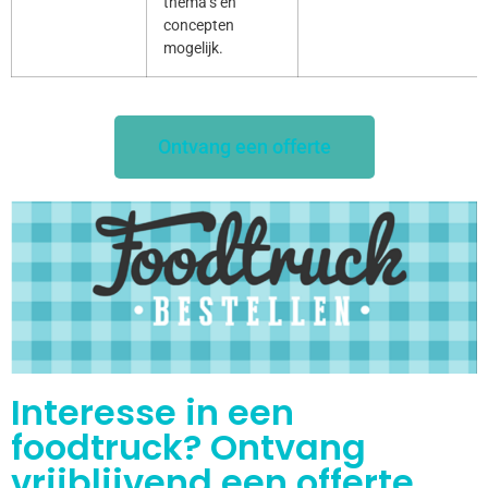
thema’s en
concepten
mogelijk.
Ontvang een offerte
Interesse in een
foodtruck? Ontvang
vrijblijvend een offerte.