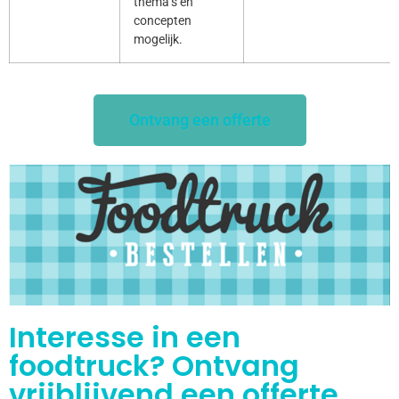
thema’s en
concepten
mogelijk.
Ontvang een offerte
Interesse in een
foodtruck? Ontvang
vrijblijvend een offerte.