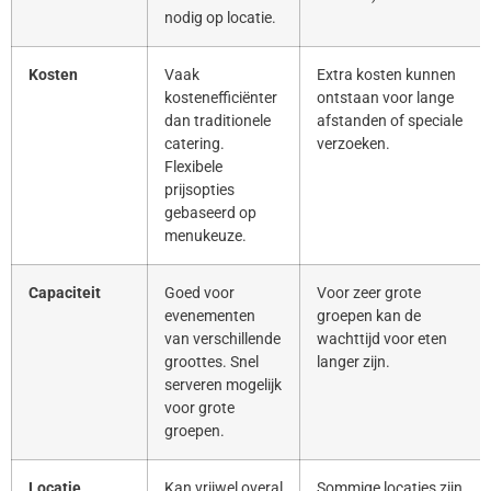
nodig op locatie.
Kosten
Vaak
Extra kosten kunnen
kostenefficiënter
ontstaan voor lange
dan traditionele
afstanden of speciale
catering.
verzoeken.
Flexibele
prijsopties
gebaseerd op
menukeuze.
Capaciteit
Goed voor
Voor zeer grote
evenementen
groepen kan de
van verschillende
wachttijd voor eten
groottes. Snel
langer zijn.
serveren mogelijk
voor grote
groepen.
Locatie
Kan vrijwel overal
Sommige locaties zijn