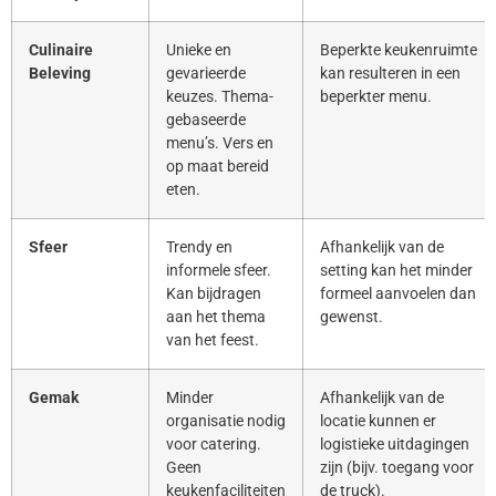
Culinaire
Unieke en
Beperkte keukenruimte
Beleving
gevarieerde
kan resulteren in een
keuzes. Thema-
beperkter menu.
gebaseerde
menu’s. Vers en
op maat bereid
eten.
Sfeer
Trendy en
Afhankelijk van de
informele sfeer.
setting kan het minder
Kan bijdragen
formeel aanvoelen dan
aan het thema
gewenst.
van het feest.
Gemak
Minder
Afhankelijk van de
organisatie nodig
locatie kunnen er
voor catering.
logistieke uitdagingen
Geen
zijn (bijv. toegang voor
keukenfaciliteiten
de truck).