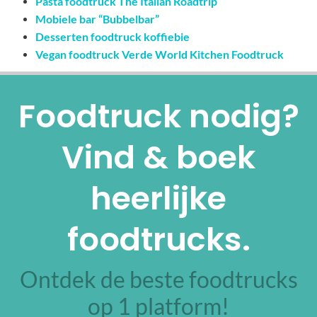
Pasta foodtruck The Italian Roadtrip
Mobiele bar “Bubbelbar”
Desserten foodtruck koffiebie
Vegan foodtruck Verde World Kitchen Foodtruck
Foodtruck nodig?
Vind & boek
heerlijke
foodtrucks.
Ontdek de beste foodtrucks
op 1 platform!