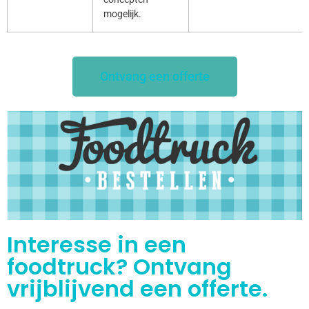
mogelijk.
Ontvang een offerte
Interesse in een
foodtruck? Ontvang
vrijblijvend een offerte.