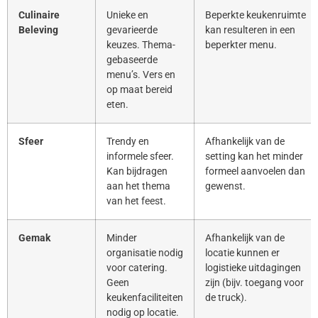
Culinaire
Unieke en
Beperkte keukenruimte
Beleving
gevarieerde
kan resulteren in een
keuzes. Thema-
beperkter menu.
gebaseerde
menu’s. Vers en
op maat bereid
eten.
Sfeer
Trendy en
Afhankelijk van de
informele sfeer.
setting kan het minder
Kan bijdragen
formeel aanvoelen dan
aan het thema
gewenst.
van het feest.
Gemak
Minder
Afhankelijk van de
organisatie nodig
locatie kunnen er
voor catering.
logistieke uitdagingen
Geen
zijn (bijv. toegang voor
keukenfaciliteiten
de truck).
nodig op locatie.