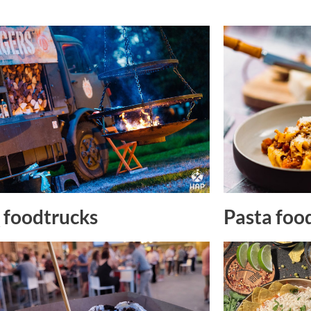
Pasta foo
foodtrucks