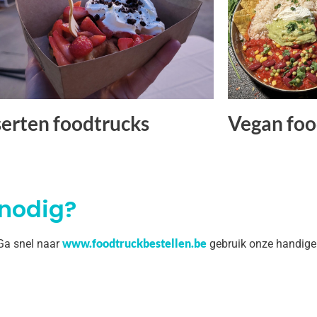
erten foodtrucks
Vegan foo
 nodig?
www.foodtruckbestellen.be
 Ga snel naar
gebruik onze handige 