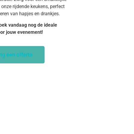
 onze rijdende keukens, perfect
veren van hapjes en drankjes.
oek vandaag nog de ideale
oor jouw evenement!
ng een offerte