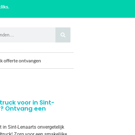
liks.
k offerte ontvangen
truck voor in Sint-
s? Ontvang een
 in Sint-Lenaarts onvergetelijk
truck! Zorg voor een smakelijke