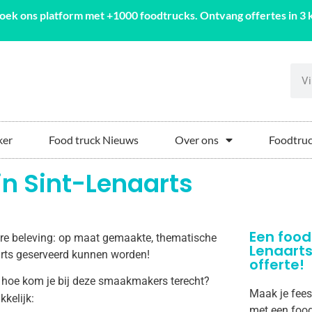
oek ons platform met +1000 foodtrucks. Ontvang offertes in 3 k
ker
Food truck Nieuws
Over ons
Foodtruc
in Sint-Lenaarts
Een food
aire beleving: op maat gemaakte, thematische
Lenaart
naarts geserveerd kunnen worden!
offerte!
 hoe kom je bij deze smaakmakers terecht?
Maak je feest
kkelijk:
met een food