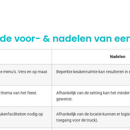
 de voor- & nadelen van een
Nadelen
e menu’s. Vers en op maat
Beperkte keukenruimte kan resulteren in
 thema van het feest.
Afhankelijk van de setting kan het minde
gewenst.
kenfaciliteiten nodig op
Afhankelijk van de locatie kunnen er logist
toegang voor de truck).