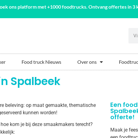
oek ons platform met +1000 foodtrucks. Ontvang offertes in 3 k
ker
Food truck Nieuws
Over ons
Foodtruc
in Spalbeek
Een food
aire beleving: op maat gemaakte, thematische
Spalbee
k geserveerd kunnen worden!
offerte!
 hoe kom je bij deze smaakmakers terecht?
Maak je fees
kkelijk:
een foodtruc