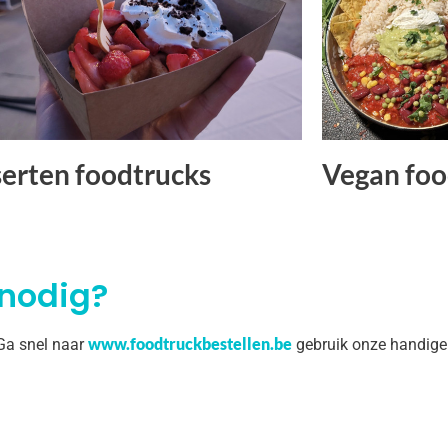
erten foodtrucks
Vegan foo
 nodig?
www.foodtruckbestellen.be
 Ga snel naar
gebruik onze handige 