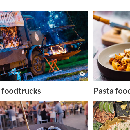
Pasta foo
foodtrucks