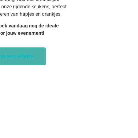
 onze rijdende keukens, perfect
veren van hapjes en drankjes.
oek vandaag nog de ideale
oor jouw evenement!
ng een offerte