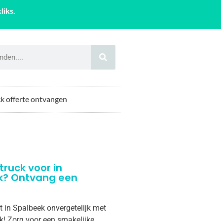
liks.
k offerte ontvangen
truck voor in
k? Ontvang een
t in Spalbeek onvergetelijk met
k! Zorg voor een smakelijke