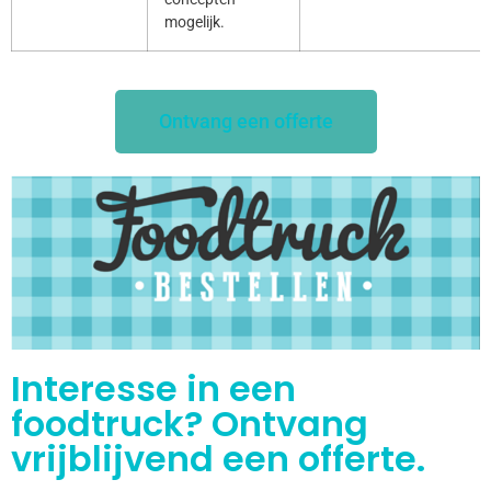
mogelijk.
Ontvang een offerte
Interesse in een
foodtruck? Ontvang
vrijblijvend een offerte.