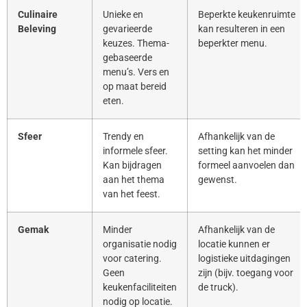
Culinaire
Unieke en
Beperkte keukenruimte
Beleving
gevarieerde
kan resulteren in een
keuzes. Thema-
beperkter menu.
gebaseerde
menu’s. Vers en
op maat bereid
eten.
Sfeer
Trendy en
Afhankelijk van de
informele sfeer.
setting kan het minder
Kan bijdragen
formeel aanvoelen dan
aan het thema
gewenst.
van het feest.
Gemak
Minder
Afhankelijk van de
organisatie nodig
locatie kunnen er
voor catering.
logistieke uitdagingen
Geen
zijn (bijv. toegang voor
keukenfaciliteiten
de truck).
nodig op locatie.