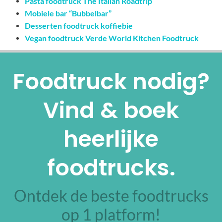
Pasta foodtruck The Italian Roadtrip
Mobiele bar “Bubbelbar”
Desserten foodtruck koffiebie
Vegan foodtruck Verde World Kitchen Foodtruck
Foodtruck nodig?
Vind & boek
heerlijke
foodtrucks.
Ontdek de beste foodtrucks
op 1 platform!