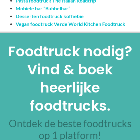
Pasta foodtruck The Italian Roadtrip
Mobiele bar “Bubbelbar”
Desserten foodtruck koffiebie
Vegan foodtruck Verde World Kitchen Foodtruck
Foodtruck nodig?
Vind & boek
heerlijke
foodtrucks.
Ontdek de beste foodtrucks
op 1 platform!