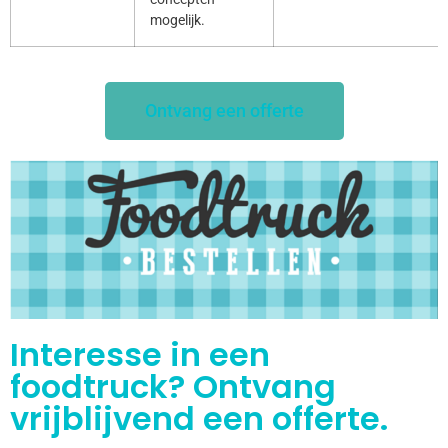
mogelijk.
Ontvang een offerte
Interesse in een
foodtruck? Ontvang
vrijblijvend een offerte.