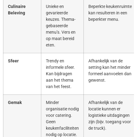
Culinaire
Unieke en
Beperkte keukenruimte
Beleving
gevarieerde
kan resulteren in een
keuzes. Thema-
beperkter menu.
gebaseerde
menu’s. Vers en
op maat bereid
eten.
Sfeer
Trendy en
Afhankelijk van de
informele sfeer.
setting kan het minder
Kan bijdragen
formeel aanvoelen dan
aan het thema
gewenst.
van het feest.
Gemak
Minder
Afhankelijk van de
organisatie nodig
locatie kunnen er
voor catering.
logistieke uitdagingen
Geen
zijn (bijv. toegang voor
keukenfaciliteiten
de truck).
nodig op locatie.