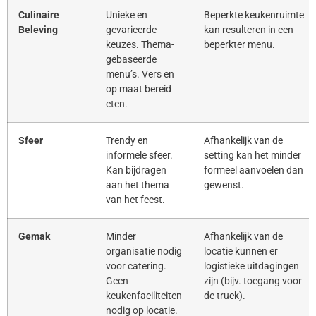
Culinaire
Unieke en
Beperkte keukenruimte
Beleving
gevarieerde
kan resulteren in een
keuzes. Thema-
beperkter menu.
gebaseerde
menu’s. Vers en
op maat bereid
eten.
Sfeer
Trendy en
Afhankelijk van de
informele sfeer.
setting kan het minder
Kan bijdragen
formeel aanvoelen dan
aan het thema
gewenst.
van het feest.
Gemak
Minder
Afhankelijk van de
organisatie nodig
locatie kunnen er
voor catering.
logistieke uitdagingen
Geen
zijn (bijv. toegang voor
keukenfaciliteiten
de truck).
nodig op locatie.