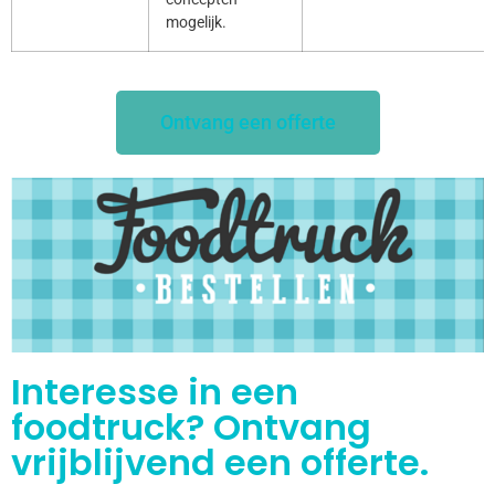
mogelijk.
Ontvang een offerte
Interesse in een
foodtruck? Ontvang
vrijblijvend een offerte.