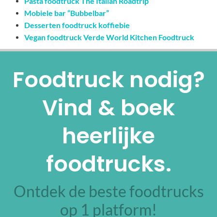
Pasta foodtruck The Italian Roadtrip
Mobiele bar “Bubbelbar”
Desserten foodtruck koffiebie
Vegan foodtruck Verde World Kitchen Foodtruck
Foodtruck nodig?
Vind & boek
heerlijke
foodtrucks.
Ontdek de beste foodtrucks
op 1 platform!