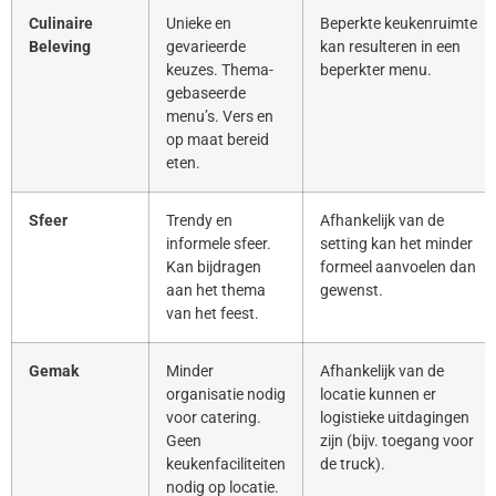
Culinaire
Unieke en
Beperkte keukenruimte
Beleving
gevarieerde
kan resulteren in een
keuzes. Thema-
beperkter menu.
gebaseerde
menu’s. Vers en
op maat bereid
eten.
Sfeer
Trendy en
Afhankelijk van de
informele sfeer.
setting kan het minder
Kan bijdragen
formeel aanvoelen dan
aan het thema
gewenst.
van het feest.
Gemak
Minder
Afhankelijk van de
organisatie nodig
locatie kunnen er
voor catering.
logistieke uitdagingen
Geen
zijn (bijv. toegang voor
keukenfaciliteiten
de truck).
nodig op locatie.