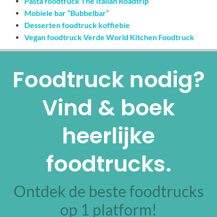
Pasta foodtruck The Italian Roadtrip
Mobiele bar “Bubbelbar”
Desserten foodtruck koffiebie
Vegan foodtruck Verde World Kitchen Foodtruck
Foodtruck nodig?
Vind & boek
heerlijke
foodtrucks.
Ontdek de beste foodtrucks
op 1 platform!