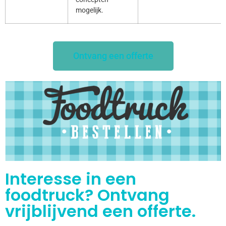
mogelijk.
Ontvang een offerte
Interesse in een
foodtruck? Ontvang
vrijblijvend een offerte.