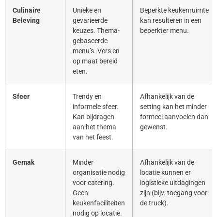
Culinaire
Unieke en
Beperkte keukenruimte
Beleving
gevarieerde
kan resulteren in een
keuzes. Thema-
beperkter menu.
gebaseerde
menu’s. Vers en
op maat bereid
eten.
Sfeer
Trendy en
Afhankelijk van de
informele sfeer.
setting kan het minder
Kan bijdragen
formeel aanvoelen dan
aan het thema
gewenst.
van het feest.
Gemak
Minder
Afhankelijk van de
organisatie nodig
locatie kunnen er
voor catering.
logistieke uitdagingen
Geen
zijn (bijv. toegang voor
keukenfaciliteiten
de truck).
nodig op locatie.