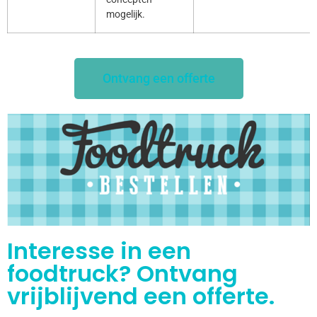
mogelijk.
Ontvang een offerte
Interesse in een
foodtruck? Ontvang
vrijblijvend een offerte.