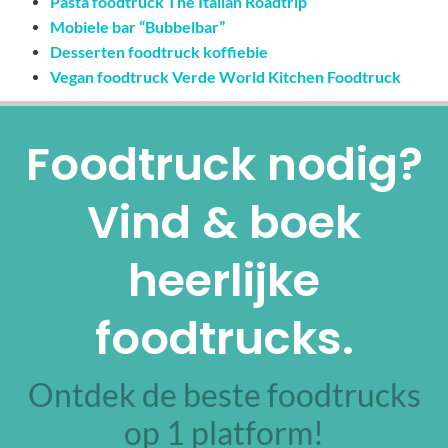
Pasta foodtruck The Italian Roadtrip
Mobiele bar “Bubbelbar”
Desserten foodtruck koffiebie
Vegan foodtruck Verde World Kitchen Foodtruck
Foodtruck nodig?
Vind & boek
heerlijke
foodtrucks.
Ontdek de beste foodtrucks
op 1 platform!