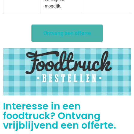
mogelijk.
Ontvang een offerte
Interesse in een
foodtruck? Ontvang
vrijblijvend een offerte.