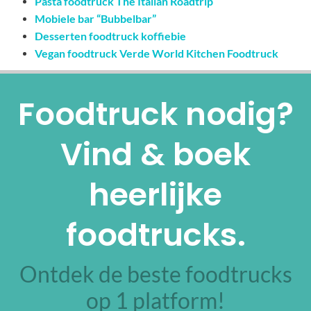
Pasta foodtruck The Italian Roadtrip
Mobiele bar “Bubbelbar”
Desserten foodtruck koffiebie
Vegan foodtruck Verde World Kitchen Foodtruck
Foodtruck nodig?
Vind & boek
heerlijke
foodtrucks.
Ontdek de beste foodtrucks
op 1 platform!