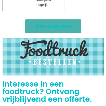
mogelijk.
Ontvang een offerte
Interesse in een
foodtruck? Ontvang
vrijblijvend een offerte.