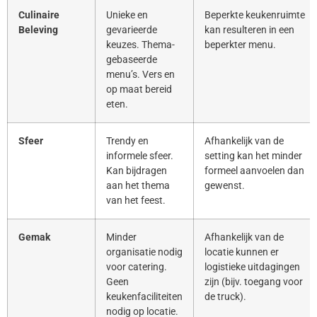
Culinaire
Unieke en
Beperkte keukenruimte
Beleving
gevarieerde
kan resulteren in een
keuzes. Thema-
beperkter menu.
gebaseerde
menu’s. Vers en
op maat bereid
eten.
Sfeer
Trendy en
Afhankelijk van de
informele sfeer.
setting kan het minder
Kan bijdragen
formeel aanvoelen dan
aan het thema
gewenst.
van het feest.
Gemak
Minder
Afhankelijk van de
organisatie nodig
locatie kunnen er
voor catering.
logistieke uitdagingen
Geen
zijn (bijv. toegang voor
keukenfaciliteiten
de truck).
nodig op locatie.