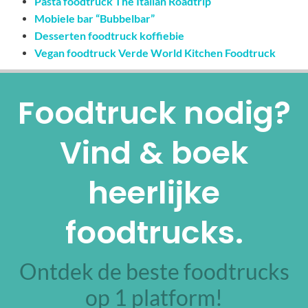
Pasta foodtruck The Italian Roadtrip
Mobiele bar “Bubbelbar”
Desserten foodtruck koffiebie
Vegan foodtruck Verde World Kitchen Foodtruck
Foodtruck nodig?
Vind & boek
heerlijke
foodtrucks.
Ontdek de beste foodtrucks
op 1 platform!