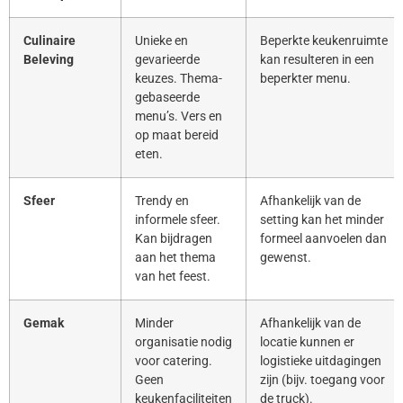
Culinaire
Unieke en
Beperkte keukenruimte
Beleving
gevarieerde
kan resulteren in een
keuzes. Thema-
beperkter menu.
gebaseerde
menu’s. Vers en
op maat bereid
eten.
Sfeer
Trendy en
Afhankelijk van de
informele sfeer.
setting kan het minder
Kan bijdragen
formeel aanvoelen dan
aan het thema
gewenst.
van het feest.
Gemak
Minder
Afhankelijk van de
organisatie nodig
locatie kunnen er
voor catering.
logistieke uitdagingen
Geen
zijn (bijv. toegang voor
keukenfaciliteiten
de truck).