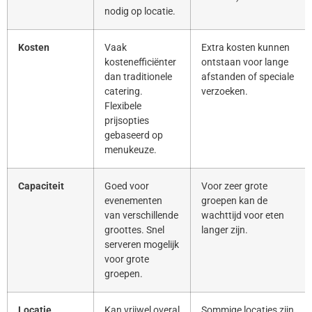
nodig op locatie.
Kosten
Vaak
Extra kosten kunnen
kostenefficiënter
ontstaan voor lange
dan traditionele
afstanden of speciale
catering.
verzoeken.
Flexibele
prijsopties
gebaseerd op
menukeuze.
Capaciteit
Goed voor
Voor zeer grote
evenementen
groepen kan de
van verschillende
wachttijd voor eten
groottes. Snel
langer zijn.
serveren mogelijk
voor grote
groepen.
Locatie
Kan vrijwel overal
Sommige locaties zijn