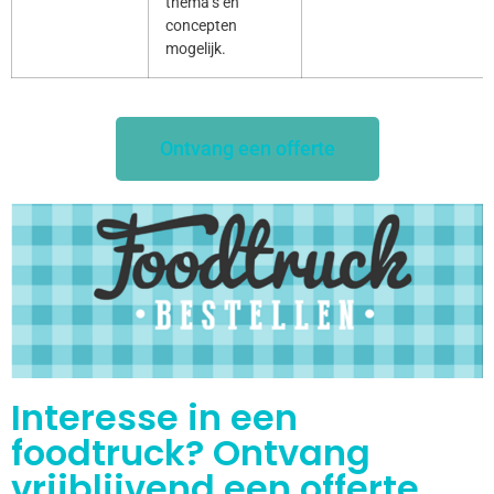
thema’s en
concepten
mogelijk.
Ontvang een offerte
Interesse in een
foodtruck? Ontvang
vrijblijvend een offerte.