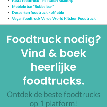
Pasta foodtruck The Italian Roadtrip
Mobiele bar “Bubbelbar”
Desserten foodtruck koffiebie
Vegan foodtruck Verde World Kitchen Foodtruck
Foodtruck nodig?
Vind & boek
heerlijke
foodtrucks.
Ontdek de beste foodtrucks
op 1 platform!