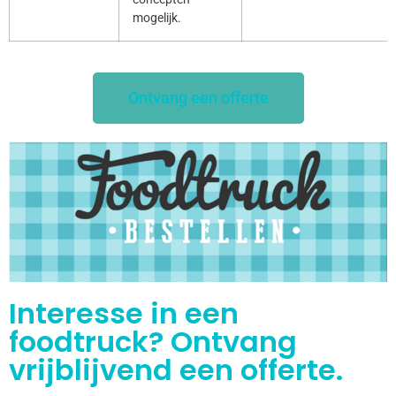
mogelijk.
Ontvang een offerte
Interesse in een
foodtruck? Ontvang
vrijblijvend een offerte.