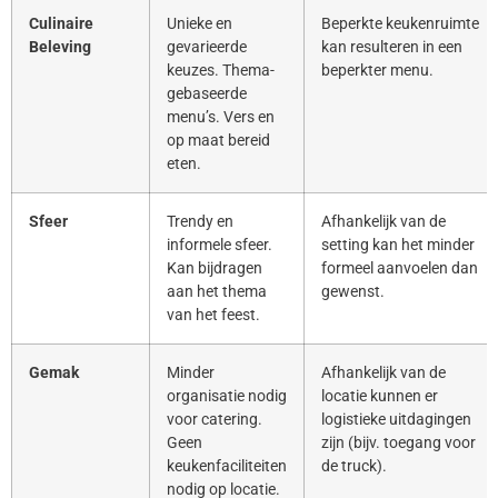
Culinaire
Unieke en
Beperkte keukenruimte
Beleving
gevarieerde
kan resulteren in een
keuzes. Thema-
beperkter menu.
gebaseerde
menu’s. Vers en
op maat bereid
eten.
Sfeer
Trendy en
Afhankelijk van de
informele sfeer.
setting kan het minder
Kan bijdragen
formeel aanvoelen dan
aan het thema
gewenst.
van het feest.
Gemak
Minder
Afhankelijk van de
organisatie nodig
locatie kunnen er
voor catering.
logistieke uitdagingen
Geen
zijn (bijv. toegang voor
keukenfaciliteiten
de truck).
nodig op locatie.