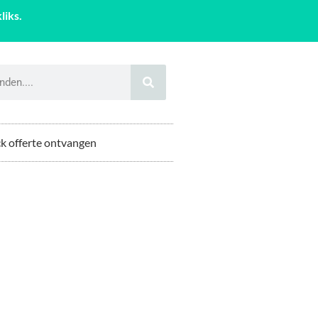
liks.
k offerte ontvangen