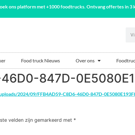
oek ons platform met +1000 foodtrucks. Ontvang offertes in 3 k
ker
Food truck Nieuws
Over ons
Foodtruc
-46D0-847D-0E5080E1
ent/uploads/2024/09/FFB4AD59-C8D6-46D0-847D-0E5080E193F
iste velden zijn gemarkeerd met
*