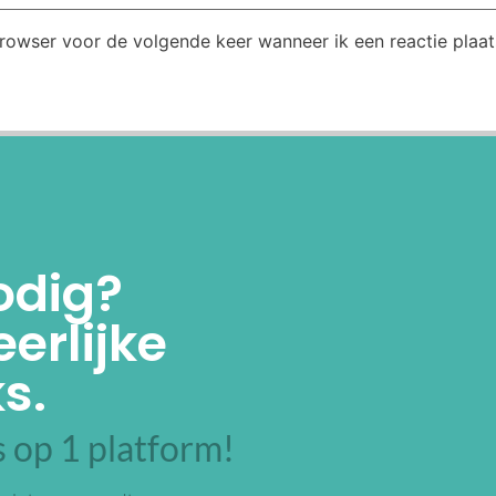
browser voor de volgende keer wanneer ik een reactie plaat
odig?
erlijke
s.
 op 1 platform!