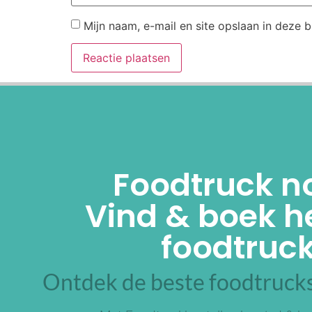
Mijn naam, e-mail en site opslaan in deze 
Alternative:
Foodtruck n
Vind & boek he
foodtruck
Ontdek de beste foodtrucks