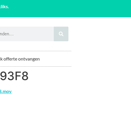
liks.
k offerte ontvangen
93F8
8.mov