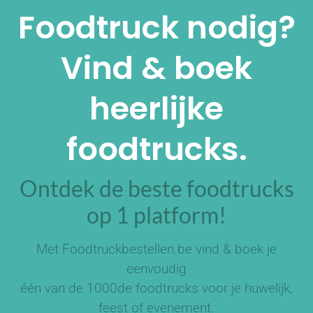
Foodtruck nodig?
Vind & boek
heerlijke
foodtrucks.
Ontdek de beste foodtrucks
op 1 platform!
Met Foodtruckbestellen.be vind & boek je
eenvoudig
één van de
1000de foodtrucks
voor je huwelijk,
feest of evenement.