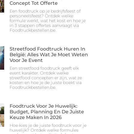
Concept Tot Offerte
Een foodtruck op je bedrijfsfeest of
personeelsfeest? Ontdek welke
formule werkt, wat het kost en hoe je
in 3 stappen offertes aanvraagt via
Foodtruckbestellen.be.
Streetfood Foodtruck Huren In
België: Alles Wat Je Moet Weten
Voor Je Event
Een streetfood foodtruck geeft elk
event karakter. Ontdek welke
streetfood concepten er zijn, wat ze
kosten en hoe je de juiste boekt via
Foodtruckbestellen.be.
Foodtruck Voor Je Huwelijk:
Budget, Planning En De Juiste
Keuze Maken In 2026
Hoe kies je de juiste foodtruck voor je
huwelijk? Ontdek welke formules