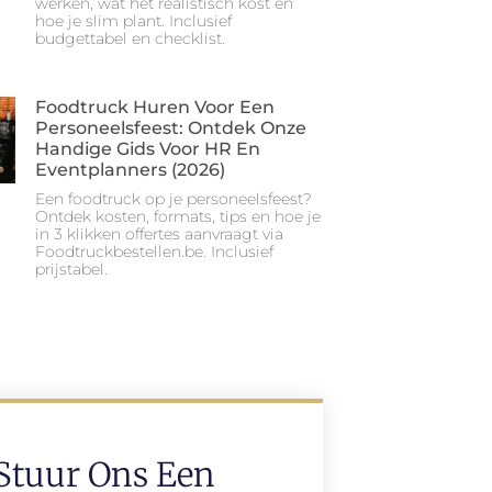
werken, wat het realistisch kost en
hoe je slim plant. Inclusief
budgettabel en checklist.
Foodtruck Huren Voor Een
Personeelsfeest: Ontdek Onze
Handige Gids Voor HR En
Eventplanners (2026)
Een foodtruck op je personeelsfeest?
Ontdek kosten, formats, tips en hoe je
in 3 klikken offertes aanvraagt via
Foodtruckbestellen.be. Inclusief
prijstabel.
Stuur Ons Een