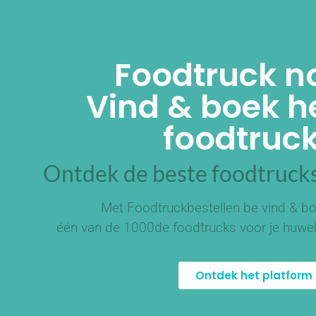
Foodtruck n
Vind & boek he
foodtruck
Ontdek de beste foodtrucks
Met Foodtruckbestellen.be vind & bo
één van de
1000de foodtrucks
voor je huwel
Ontdek het platform