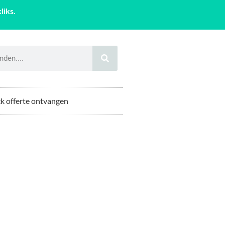
liks.
k offerte ontvangen