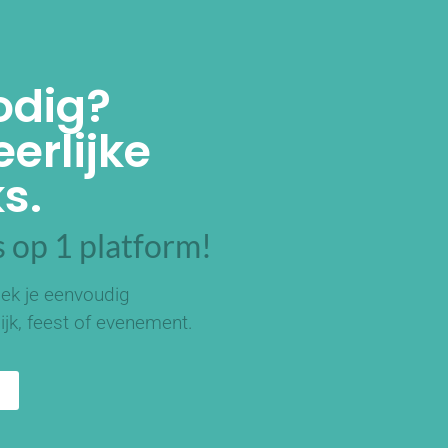
odig?
erlijke
s.
 op 1 platform!
ek je eenvoudig
ijk, feest of evenement.