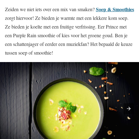
Soep & Smoothies
Zeiden we niet iets over een mix van smaken?
zorgt hiervoor! Ze bieden je warmte met een lekkere kom soep.
Ze bieden je koelte met een fruitige verfrissing. Eer Prince met
een Purple Rain smoothie of kies voor het groene goud. Ben je
een schattenjager of eerder een muziekfan? Het bepaald de keuze
tussen soep of smoothie!