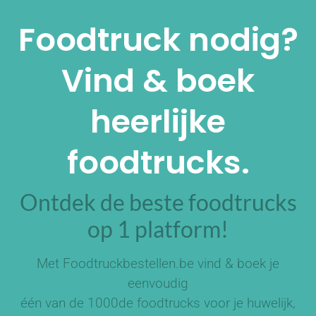
Alternative:
Foodtruck nodig?
Vind & boek
heerlijke
foodtrucks.
Ontdek de beste foodtrucks
op 1 platform!
Met Foodtruckbestellen.be vind & boek je
eenvoudig
één van de
1000de foodtrucks
voor je huwelijk,