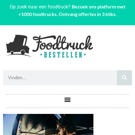
Bezoek ons platform met
Op zoek naar een foodtruck?
+1000 foodtrucks. Ontvang offertes in 3 kliks.