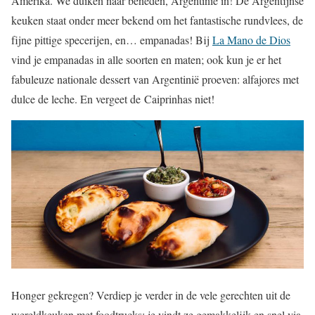
Amerika. We duiken naar beneden, Argentinië in! De Argentijnse
keuken staat onder meer bekend om het fantastische rundvlees, de
fijne pittige specerijen, en… empanadas! Bij
La Mano de Dios
vind je empanadas in alle soorten en maten; ook kun je er het
fabuleuze nationale dessert van Argentinië proeven: alfajores met
dulce de leche. En vergeet de Caiprinhas niet!
Honger gekregen? Verdiep je verder in de vele gerechten uit de
wereldkeuken met foodtrucks: je vindt ze gemakkelijk en snel via