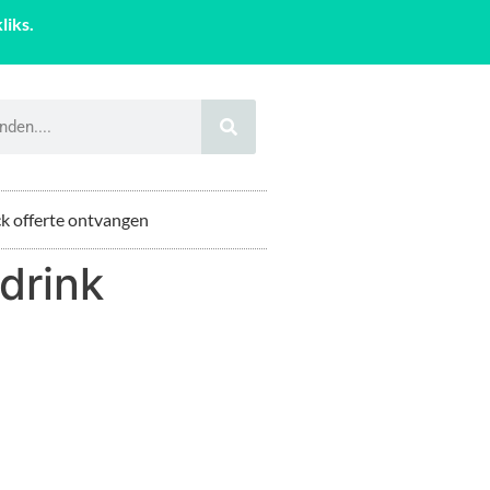
liks.
k offerte ontvangen
drink