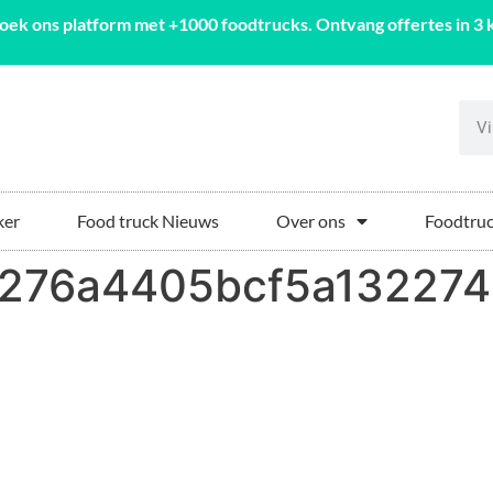
oek ons platform met +1000 foodtrucks. Ontvang offertes in 3 k
ker
Food truck Nieuws
Over ons
Foodtruc
1276a4405bcf5a13227