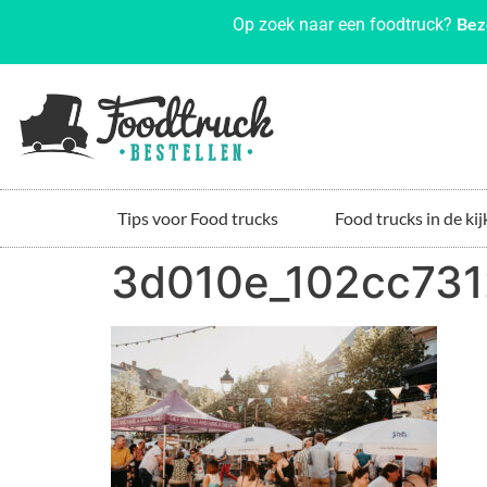
Bez
Op zoek naar een foodtruck?
Tips voor Food trucks
Food trucks in de kij
3d010e_102cc73