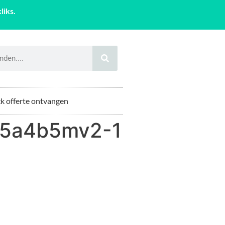
liks.
k offerte ontvangen
45a4b5mv2-1