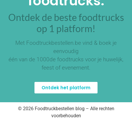
foodtrucks.
Ontdek de beste foodtrucks
op 1 platform!
Met Foodtruckbestellen.be vind & boek je
eenvoudig
één van de
1000de foodtrucks
voor je huwelijk,
feest of evenement.
Ontdek het platform
© 2026 Foodtruckbestellen blog – Alle rechten
voorbehouden