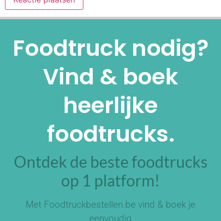
Alternative:
Foodtruck nodig?
Vind & boek
heerlijke
foodtrucks.
Ontdek de beste foodtrucks
op 1 platform!
Met Foodtruckbestellen.be vind & boek je
eenvoudig