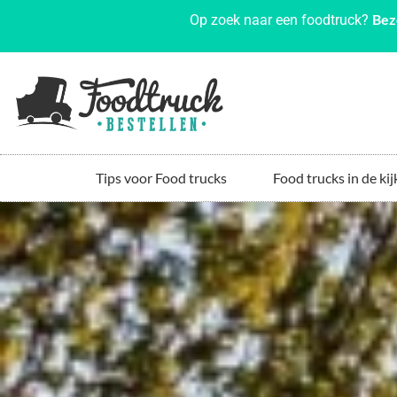
Bez
Op zoek naar een foodtruck?
Tips voor Food trucks
Food trucks in de kij