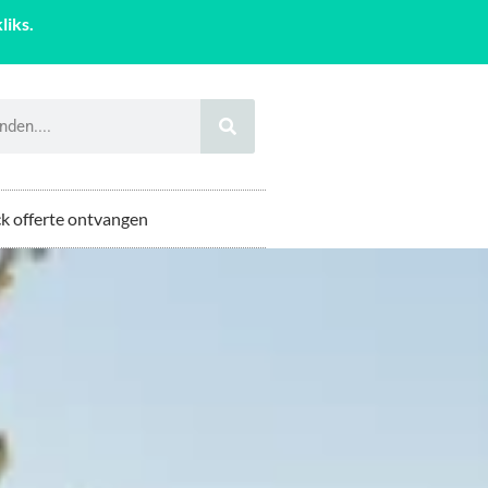
liks.
k offerte ontvangen