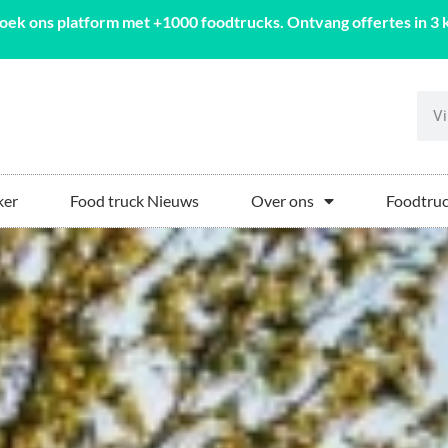
oek ons platform met +1000 foodtrucks. Ontvang offertes in 3 k
ker
Food truck Nieuws
Over ons
Foodtruc