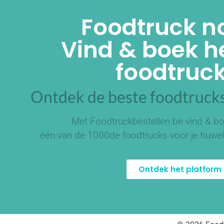
Foodtruck n
Vind & boek he
foodtruck
Ontdek de beste foodtrucks
Met Foodtruckbestellen.be vind & bo
één van de
1000de foodtrucks
voor je huwel
Ontdek het platform