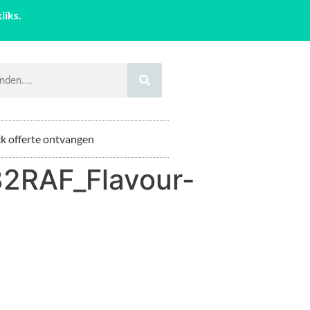
liks.
k offerte ontvangen
2RAF_Flavour-