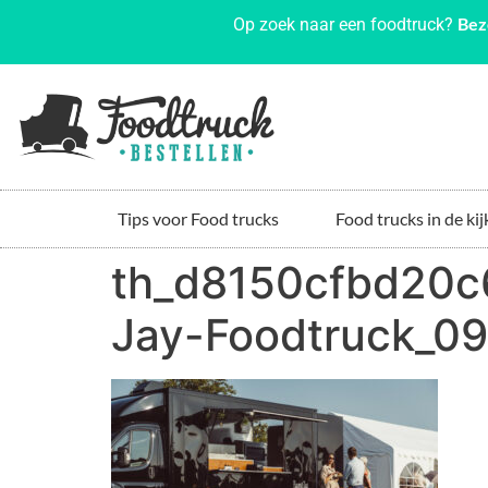
Bez
Op zoek naar een foodtruck?
Tips voor Food trucks
Food trucks in de kij
th_d8150cfbd20c
Jay-Foodtruck_0