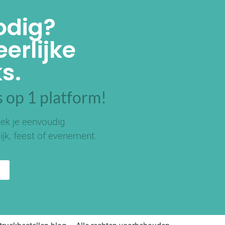
odig?
erlijke
s.
 op 1 platform!
ek je eenvoudig
ijk, feest of evenement.