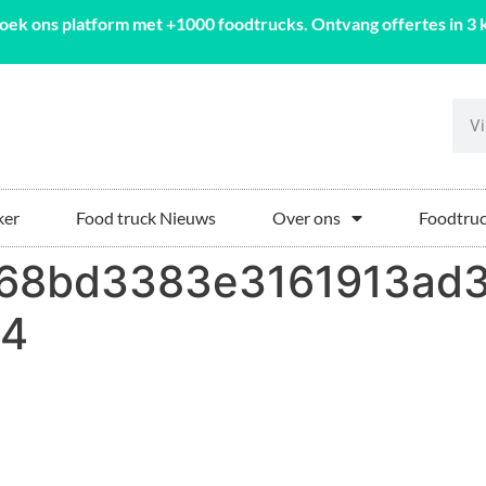
oek ons platform met +1000 foodtrucks. Ontvang offertes in 3 k
ker
Food truck Nieuws
Over ons
Foodtruc
68bd3383e3161913ad3
94