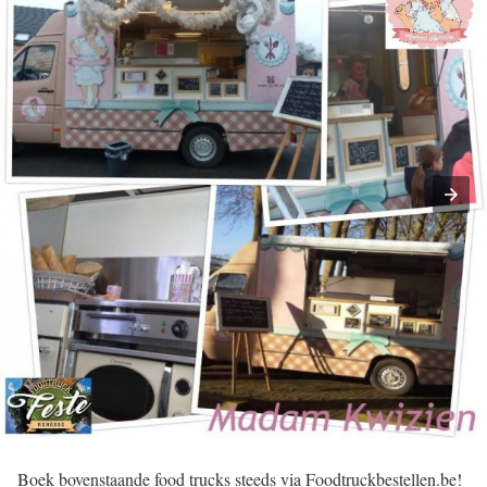
Boek bovenstaande food trucks steeds via Foodtruckbestellen.be!