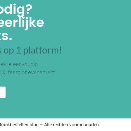
odig?
erlijke
s.
 op 1 platform!
ek je eenvoudig
ijk, feest of evenement.
ruckbestellen blog – Alle rechten voorbehouden