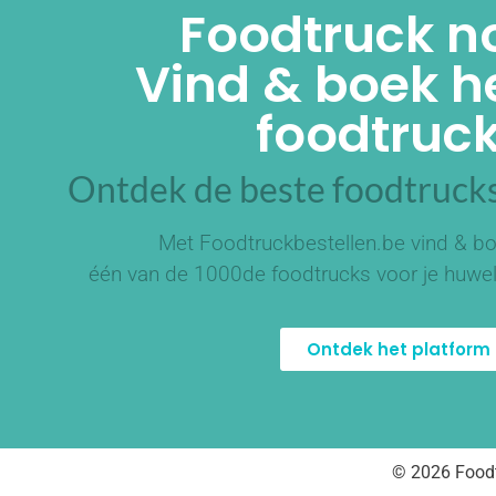
Foodtruck n
Vind & boek he
foodtruck
Ontdek de beste foodtrucks
Met Foodtruckbestellen.be vind & bo
één van de
1000de foodtrucks
voor je huwel
Ontdek het platform
© 2026 Foodt