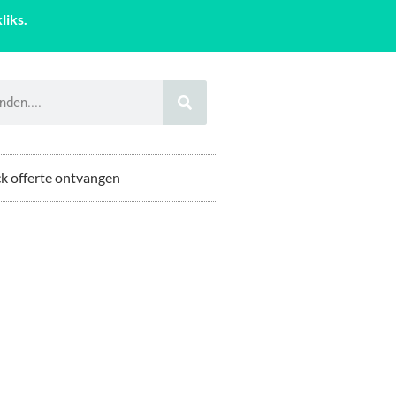
liks.
k offerte ontvangen