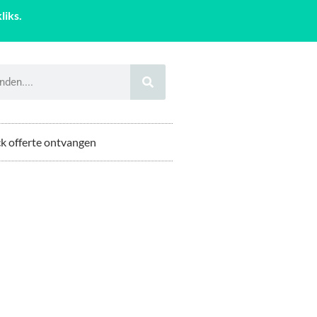
liks.
k offerte ontvangen