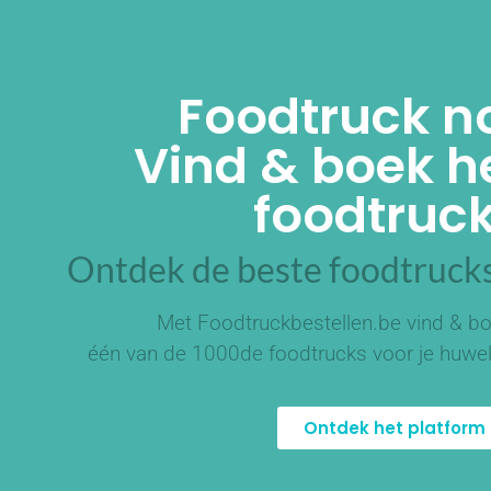
Foodtruck n
Vind & boek he
foodtruck
Ontdek de beste foodtrucks
Met Foodtruckbestellen.be vind & bo
één van de
1000de foodtrucks
voor je huwel
Ontdek het platform