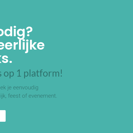
odig?
erlijke
s.
 op 1 platform!
ek je eenvoudig
ijk, feest of evenement.