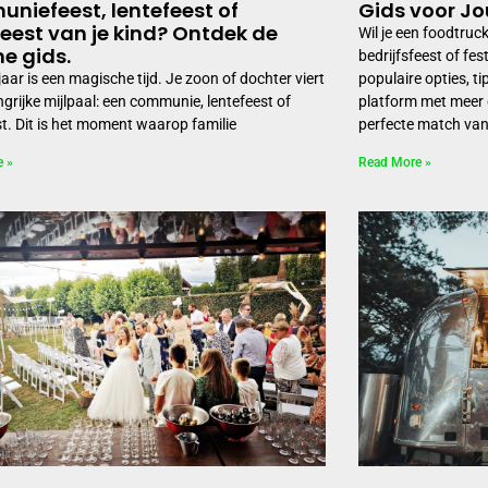
niefeest, lentefeest of
Gids voor J
feest van je kind? Ontdek de
Wil je een foodtruc
me gids.
bedrijfsfeest of fes
aar is een magische tijd. Je zoon of dochter viert
populaire opties, t
ngrijke mijlpaal: een communie, lentefeest of
platform met meer 
st. Dit is het moment waarop familie
perfecte match va
e »
Read More »