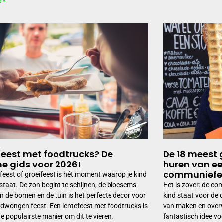
e »
feest met foodtrucks? De
De 18 meest 
me gids voor 2026!
huren van ee
communiefe
efeest of groeifeest is hét moment waarop je kind
 staat. De zon begint te schijnen, de bloesems
Het is zover: de co
n de bomen en de tuin is het perfecte decor voor
kind staat voor de d
dwongen feest. Een lentefeest met foodtrucks is
van maken en overw
e populairste manier om dit te vieren.
fantastisch idee vo