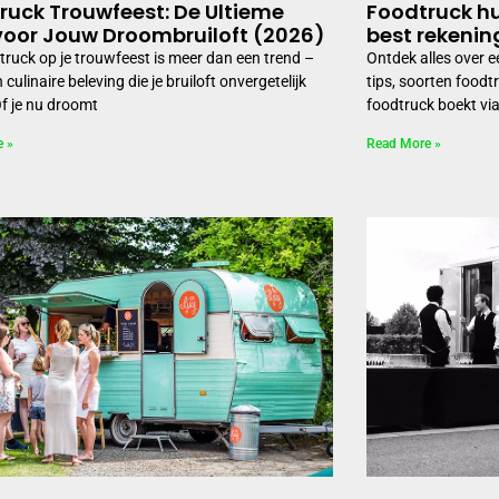
ruck Trouwfeest: De Ultieme
Foodtruck hu
voor Jouw Droombruiloft (2026)
best rekenin
truck op je trouwfeest is meer dan een trend –
Ontdek alles over ee
n culinaire beleving die je bruiloft onvergetelijk
tips, soorten foodt
f je nu droomt
foodtruck boekt vi
e »
Read More »