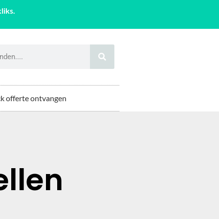
liks.
k offerte ontvangen
ellen