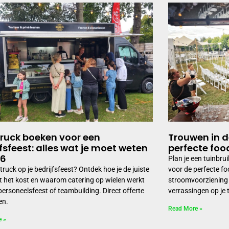
ruck boeken voor een
Trouwen in de
fsfeest: alles wat je moet weten
perfecte foo
26
Plan je een tuinbru
ruck op je bedrijfsfeest? Ontdek hoe je de juiste
voor de perfecte fo
at het kost en waarom catering op wielen werkt
stroomvoorziening 
personeelsfeest of teambuilding. Direct offerte
verrassingen op je
en.
Read More »
e »