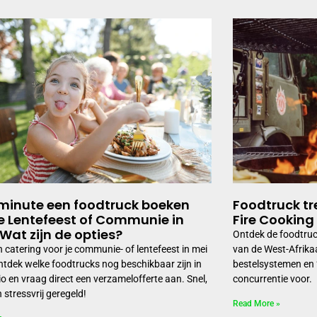
minute een foodtruck boeken
Foodtruck t
je Lentefeest of Communie in
Fire Cooking
 Wat zijn de opties?
Ontdek de foodtru
 catering voor je communie- of lentefeest in mei
van de West-Afrika
tdek welke foodtrucks nog beschikbaar zijn in
bestelsystemen en ‘O
io en vraag direct een verzamelofferte aan. Snel,
concurrentie voor.
 stressvrij geregeld!
Read More »