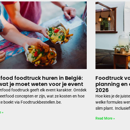
tfood foodtruck huren in België:
Foodtruck vo
 wat je moet weten voor je event
planning en 
2026
etfood foodtruck geeft elk event karakter. Ontdek
reetfood concepten er zijn, wat ze kosten en hoe
Hoe kies je de juis
ste boekt via Foodtruckbestellen.be.
welke formules werk
slim plant. Inclusie
e »
Read More »