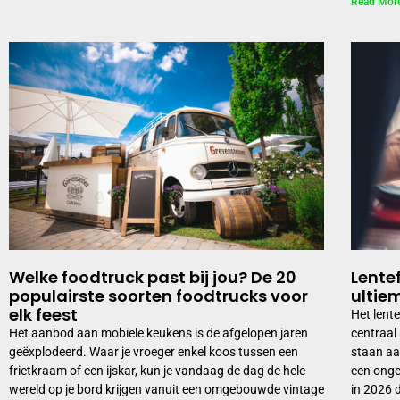
Read Mor
Welke foodtruck past bij jou? De 20
Lente
populairste soorten foodtrucks voor
ultie
elk feest
Het lent
Het aanbod aan mobiele keukens is de afgelopen jaren
centraal
geëxplodeerd. Waar je vroeger enkel koos tussen een
staan aa
frietkraam of een ijskar, kun je vandaag de dag de hele
een onge
wereld op je bord krijgen vanuit een omgebouwde vintage
in 2026 d